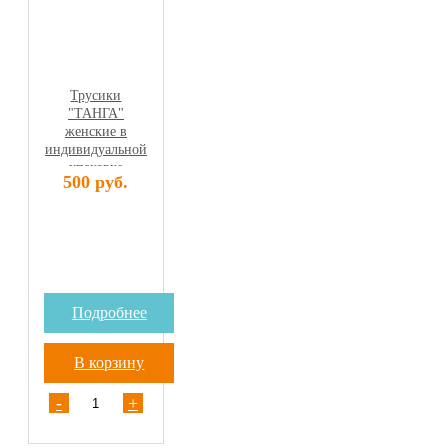
Трусики
"ТАНГА"
женские в
индивидуальной
упаковке
500 руб.
ЧЕРНЫЕ,
спанбонд (25
шт)
Подробнее
В корзину
-
+