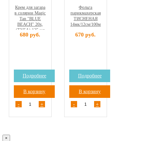
Крем для загара
Фольга
в солярии Magic
парикмахерская
Tan "BLUE
ТИСНЕНАЯ
BEACH" 20х,
14мк/12см/100м
(ТУБА) 125 мл
680 руб.
670 руб.
Подробнее
Подробнее
В корзину
В корзину
-
+
-
+
×