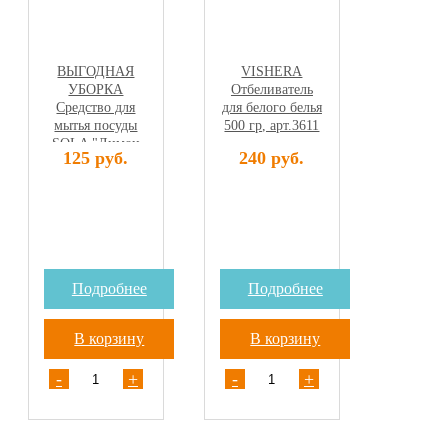
ВЫГОДНАЯ
VISHERA
УБОРКА
Отбеливатель
Средство для
для белого белья
мытья посуды
500 гр, арт.3611
SOLA "Лимон
125 руб.
240 руб.
эффект" 500мл
арт. 2950
Подробнее
Подробнее
В корзину
В корзину
-
+
-
+