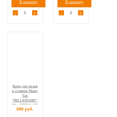
В корзину
В корзину
-
+
-
+
Крем для загара
в солярии Magic
Tan
"BILLIONARE"
30х, (ТУБА) 125
680 руб.
мл