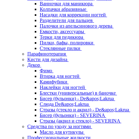
Ванночки для маникюра
Колпачки абразивные
Насадки для коррекции ногтей
Разделители для пальцев
Палочки из апельсинового дерева
Емкости, аксессуары
Терки для педикюра
Пилки, бафы, полировки
Стеклянные пилки
Парафинотерапия
Кисти для дизайна
Декор
Фимо
Втирка для ногтей
Камифубики
Наклейки для ногтей
Блестки (универсальные) в баночке
Бисер (бульонки) - De&apos;Lakrua
Слюда De&apos;Lakrua
Стразы (стекло и акрил) - De&apos;Lakrua
Бисер (бульонки) - SEVERINA
Стразы (акрил и стекло) - SEVERINA
Средства по уходу за ногтями
Масло для кутикулы
Профессиональные жидкости