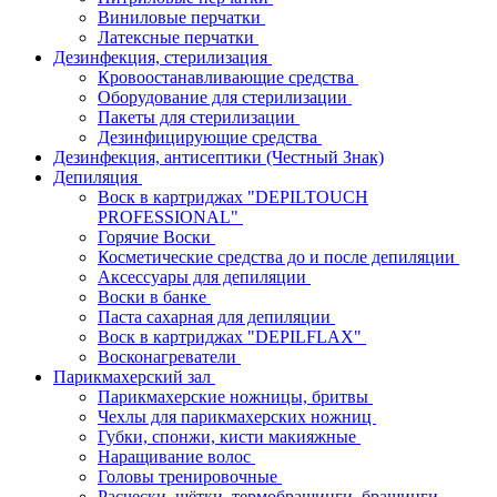
Виниловые перчатки
Латексные перчатки
Дезинфекция, стерилизация
Кровоостанавливающие средства
Оборудование для стерилизации
Пакеты для стерилизации
Дезинфицирующие средства
Дезинфекция, антисептики (Честный Знак)
Депиляция
Воск в картриджах "DEPILTOUCH
PROFESSIONAL"
Горячие Воски
Косметические средства до и после депиляции
Аксессуары для депиляции
Воски в банке
Паста сахарная для депиляции
Воск в картриджах "DEPILFLAX"
Восконагреватели
Парикмахерский зал
Парикмахерские ножницы, бритвы
Чехлы для парикмахерских ножниц
Губки, спонжи, кисти макияжные
Наращивание волос
Головы тренировочные
Расчески, щётки, термобрашинги, брашинги