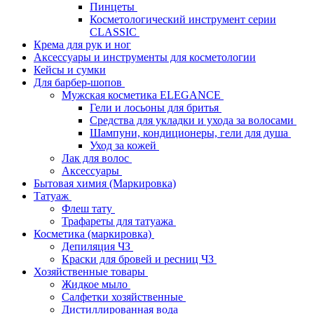
Пинцеты
Косметологический инструмент серии
CLASSIC
Крема для рук и ног
Аксессуары и инструменты для косметологии
Кейсы и сумки
Для барбер-шопов
Мужская косметика ELEGANCE
Гели и лосьоны для бритья
Средства для укладки и ухода за волосами
Шампуни, кондиционеры, гели для душа
Уход за кожей
Лак для волос
Аксессуары
Бытовая химия (Маркировка)
Татуаж
Флеш тату
Трафареты для татуажа
Косметика (маркировка)
Депиляция ЧЗ
Краски для бровей и ресниц ЧЗ
Хозяйственные товары
Жидкое мыло
Салфетки хозяйственные
Дистиллированная вода