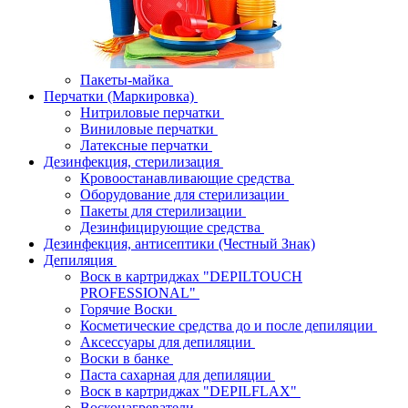
Пакеты-майка
Перчатки (Маркировка)
Нитриловые перчатки
Виниловые перчатки
Латексные перчатки
Дезинфекция, стерилизация
Кровоостанавливающие средства
Оборудование для стерилизации
Пакеты для стерилизации
Дезинфицирующие средства
Дезинфекция, антисептики (Честный Знак)
Депиляция
Воск в картриджах "DEPILTOUCH
PROFESSIONAL"
Горячие Воски
Косметические средства до и после депиляции
Аксессуары для депиляции
Воски в банке
Паста сахарная для депиляции
Воск в картриджах "DEPILFLAX"
Восконагреватели