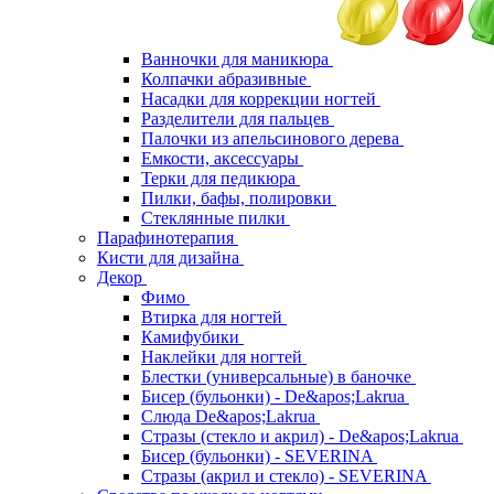
Ванночки для маникюра
Колпачки абразивные
Насадки для коррекции ногтей
Разделители для пальцев
Палочки из апельсинового дерева
Емкости, аксессуары
Терки для педикюра
Пилки, бафы, полировки
Стеклянные пилки
Парафинотерапия
Кисти для дизайна
Декор
Фимо
Втирка для ногтей
Камифубики
Наклейки для ногтей
Блестки (универсальные) в баночке
Бисер (бульонки) - De&apos;Lakrua
Слюда De&apos;Lakrua
Стразы (стекло и акрил) - De&apos;Lakrua
Бисер (бульонки) - SEVERINA
Стразы (акрил и стекло) - SEVERINA