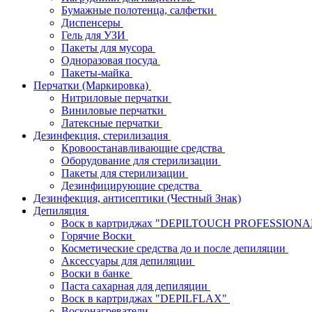
Бумажные полотенца, салфетки
Диспенсеры
Гель для УЗИ
Пакеты для мусора
Одноразовая посуда
Пакеты-майка
Перчатки (Маркировка)
Нитриловые перчатки
Виниловые перчатки
Латексные перчатки
Дезинфекция, стерилизация
Кровоостанавливающие средства
Оборудование для стерилизации
Пакеты для стерилизации
Дезинфицирующие средства
Дезинфекция, антисептики (Честный Знак)
Депиляция
Воск в картриджах "DEPILTOUCH PROFESSION
Горячие Воски
Косметические средства до и после депиляции
Аксессуары для депиляции
Воски в банке
Паста сахарная для депиляции
Воск в картриджах "DEPILFLAX"
Восконагреватели