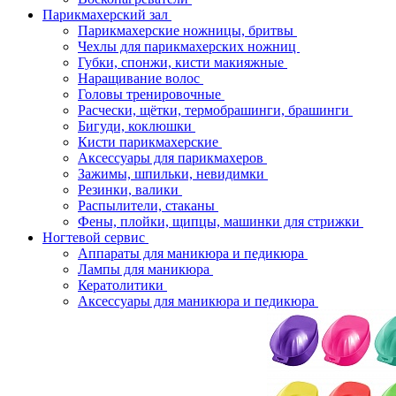
Парикмахерский зал
Парикмахерские ножницы, бритвы
Чехлы для парикмахерских ножниц
Губки, спонжи, кисти макияжные
Наращивание волос
Головы тренировочные
Расчески, щётки, термобрашинги, брашинги
Бигуди, коклюшки
Кисти парикмахерские
Аксессуары для парикмахеров
Зажимы, шпильки, невидимки
Резинки, валики
Распылители, стаканы
Фены, плойки, щипцы, машинки для стрижки
Ногтевой сервис
Аппараты для маникюра и педикюра
Лампы для маникюра
Кератолитики
Аксессуары для маникюра и педикюра