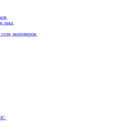
аков
и лака
геля, мономеров
SIC