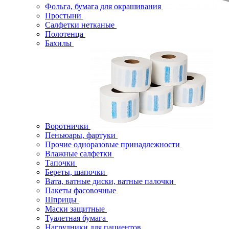
Фольга, бумага для окрашивания
Простыни
Салфетки нетканые
Полотенца
Бахилы
Воротнички
Пеньюары, фартуки
Прочие одноразовые принадлежности
Влажные салфетки
Тапочки
Береты, шапочки
Вата, ватные диски, ватные палочки
Пакеты фасовочные
Шприцы
Маски защитные
Туалетная бумага
Нагрудники для пациентов