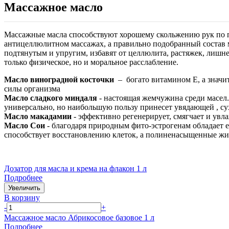
Массажное масло
Массажные масла способствуют хорошему скольжению рук по п
антицеллюлитном массажах, а правильно подобранный состав м
подтянутым и упругим, избавят от целлюлита, растяжек, лишне
только физическое, но и моральное расслабление.
Масло виноградной косточки
– богато витамином Е, а значи
силы организма
Масло сладкого миндаля
- настоящая жемчужина среди масел.
универсально, но наибольшую пользу принесет увядающей , с
Масло макадамии
- эффективно регенерирует, смягчает и увл
Масло Сои
- благодаря природным фито-эстрогенам обладает
способствует восстановлению клеток, а полиненасыщенные жир
Дозатор для масла и крема на флакон 1 л
Подробнее
Увеличить
В корзину
-
+
Массажное масло Абрикосовое базовое 1 л
Подробнее