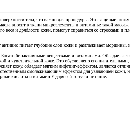
оверхности тела, что важно для процедуры. Это защищает кожу
асла вносит в ткани микроэлементы и витамины: такой массаж 
го веса и дряблости кожи, помогут справиться со стрессами и п
т активно питает глубокие слои кожи и разглаживает морщины, 
 Богато биоактивными веществами и витаминами. Обладает легк
ухой и чувствительной коже. Это обусловлено его питательны
ажняет кожу, обладает мягким лифтинг-эффектом, является отли
 естественным омолаживающим эффектом для увядающей кожи, н
ные кислоты и витамин Е дарят ей тонус и питание.