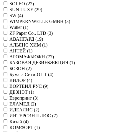
SOLEO (
22
)
SUN LUXE (
29
)
SW (
4
)
WIMPERNWELLE GMBH (
3
)
Wuller (
1
)
ZF Paper Co., LTD (
3
)
АВАНГАРД (
19
)
АЛЬЯНС ХИМ (
1
)
АНТЕЙ (
1
)
АРОМАФЬЮЖН (
77
)
БАЗОВАЯ ДЕЗИНФЕКЦИЯ (
1
)
БОЗОН (
2
)
Бумага Сити-ОПТ (
4
)
ВИЛОР (
4
)
ВОРТЕЙЛ РУС (
9
)
ДЕЗНЭТ (
1
)
Европринт (
3
)
ЕЛАМЕД (
2
)
ИДЕАЛИС (
2
)
ИНТЕРСЭН ПЛЮС (
7
)
Китай (
4
)
КОМФОРТ (
1
)