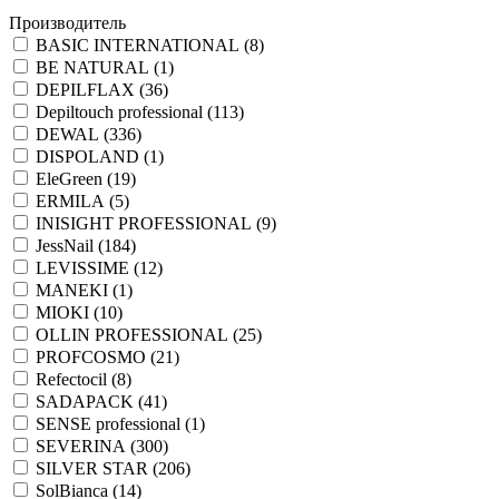
Производитель
BASIC INTERNATIONAL (
8
)
BE NATURAL (
1
)
DEPILFLAX (
36
)
Depiltouch professional (
113
)
DEWAL (
336
)
DISPOLAND (
1
)
EleGreen (
19
)
ERMILA (
5
)
INISIGHT PROFESSIONAL (
9
)
JessNail (
184
)
LEVISSIME (
12
)
MANEKI (
1
)
MIOKI (
10
)
OLLIN PROFESSIONAL (
25
)
PROFCOSMO (
21
)
Refectocil (
8
)
SADAPACK (
41
)
SENSE professional (
1
)
SEVERINA (
300
)
SILVER STAR (
206
)
SolBianca (
14
)