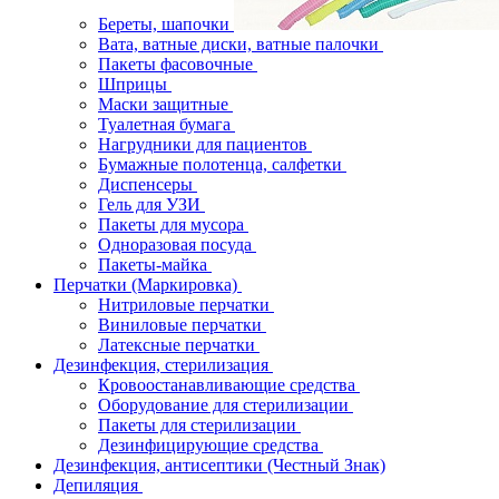
Береты, шапочки
Вата, ватные диски, ватные палочки
Пакеты фасовочные
Шприцы
Маски защитные
Туалетная бумага
Нагрудники для пациентов
Бумажные полотенца, салфетки
Диспенсеры
Гель для УЗИ
Пакеты для мусора
Одноразовая посуда
Пакеты-майка
Перчатки (Маркировка)
Нитриловые перчатки
Виниловые перчатки
Латексные перчатки
Дезинфекция, стерилизация
Кровоостанавливающие средства
Оборудование для стерилизации
Пакеты для стерилизации
Дезинфицирующие средства
Дезинфекция, антисептики (Честный Знак)
Депиляция