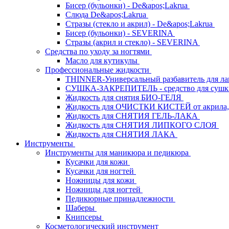
Бисер (бульонки) - De&apos;Lakrua
Слюда De&apos;Lakrua
Стразы (стекло и акрил) - De&apos;Lakrua
Бисер (бульонки) - SEVERINA
Стразы (акрил и стекло) - SEVERINA
Средства по уходу за ногтями
Масло для кутикулы
Профессиональные жидкости
THINNER-Универсальный разбавитель для л
СУШКА-ЗАКРЕПИТЕЛЬ - средство для сушк
Жидкость для снятия БИО-ГЕЛЯ
Жидкость для ОЧИСТКИ КИСТЕЙ от акрила, 
Жидкость для СНЯТИЯ ГЕЛЬ-ЛАКА
Жидкость для СНЯТИЯ ЛИПКОГО СЛОЯ
Жидкость для СНЯТИЯ ЛАКА
Инструменты
Инструменты для маникюра и педикюра
Кусачки для кожи
Кусачки для ногтей
Ножницы для кожи
Ножницы для ногтей
Педикюрные принадлежности
Шаберы
Книпсеры
Косметологический инструмент