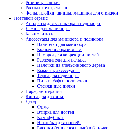
Резинки, валики
Распылители, стаканы
Фены, плойки, щипцы, машинки для стрижки
Ногтевой сервис
Аппараты для маникюра и педикюра
Лампы для маникюра
Кератолитики
Аксессуары для маникюра и педикюра
Ванночки для маникюра
Колпачки абразивные
Насадки для коррекции ногтей
Разделители для пальцев
Палочки из апельсинового дерева
Емкости, аксессуары
Терки для педикюра
Пилки, бафы, полировки
Стеклянные пилки
Парафинотерапия
Кисти для дизайна
Декор
Фимо
Втирка для ногтей
Камифубики
Наклейки для ногтей
Блестки (универсальные) в баночке