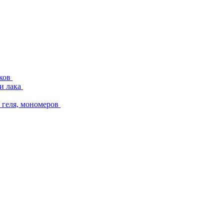
аков
и лака
геля, мономеров