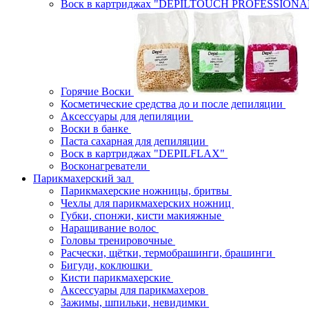
Воск в картриджах "DEPILTOUCH PROFESSION
Горячие Воски
Косметические средства до и после депиляции
Аксессуары для депиляции
Воски в банке
Паста сахарная для депиляции
Воск в картриджах "DEPILFLAX"
Восконагреватели
Парикмахерский зал
Парикмахерские ножницы, бритвы
Чехлы для парикмахерских ножниц
Губки, спонжи, кисти макияжные
Наращивание волос
Головы тренировочные
Расчески, щётки, термобрашинги, брашинги
Бигуди, коклюшки
Кисти парикмахерские
Аксессуары для парикмахеров
Зажимы, шпильки, невидимки