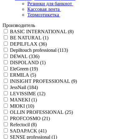
Резинки для банкнот
Кассовая лента
Термоэтикетка
Производитель
BASIC INTERNATIONAL (
8
)
BE NATURAL (
1
)
DEPILFLAX (
36
)
Depiltouch professional (
113
)
DEWAL (
336
)
DISPOLAND (
1
)
EleGreen (
19
)
ERMILA (
5
)
INISIGHT PROFESSIONAL (
9
)
JessNail (
184
)
LEVISSIME (
12
)
MANEKI (
1
)
MIOKI (
10
)
OLLIN PROFESSIONAL (
25
)
PROFCOSMO (
21
)
Refectocil (
8
)
SADAPACK (
41
)
SENSE professional (
1
)