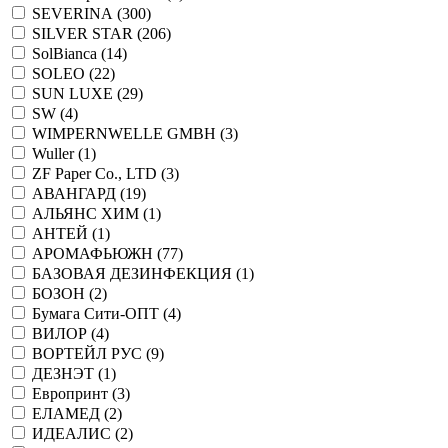
SEVERINA (
300
)
SILVER STAR (
206
)
SolBianca (
14
)
SOLEO (
22
)
SUN LUXE (
29
)
SW (
4
)
WIMPERNWELLE GMBH (
3
)
Wuller (
1
)
ZF Paper Co., LTD (
3
)
АВАНГАРД (
19
)
АЛЬЯНС ХИМ (
1
)
АНТЕЙ (
1
)
АРОМАФЬЮЖН (
77
)
БАЗОВАЯ ДЕЗИНФЕКЦИЯ (
1
)
БОЗОН (
2
)
Бумага Сити-ОПТ (
4
)
ВИЛОР (
4
)
ВОРТЕЙЛ РУС (
9
)
ДЕЗНЭТ (
1
)
Европринт (
3
)
ЕЛАМЕД (
2
)
ИДЕАЛИС (
2
)