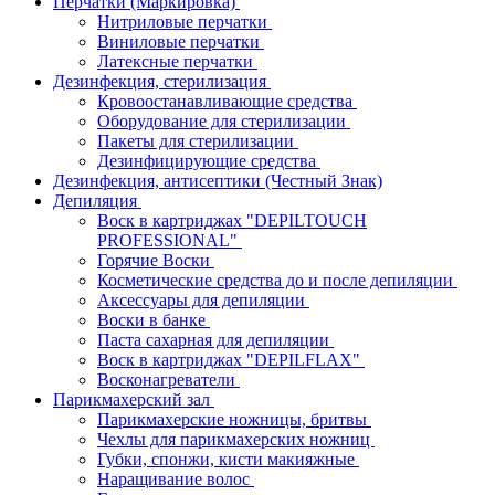
Перчатки (Маркировка)
Нитриловые перчатки
Виниловые перчатки
Латексные перчатки
Дезинфекция, стерилизация
Кровоостанавливающие средства
Оборудование для стерилизации
Пакеты для стерилизации
Дезинфицирующие средства
Дезинфекция, антисептики (Честный Знак)
Депиляция
Воск в картриджах "DEPILTOUCH
PROFESSIONAL"
Горячие Воски
Косметические средства до и после депиляции
Аксессуары для депиляции
Воски в банке
Паста сахарная для депиляции
Воск в картриджах "DEPILFLAX"
Восконагреватели
Парикмахерский зал
Парикмахерские ножницы, бритвы
Чехлы для парикмахерских ножниц
Губки, спонжи, кисти макияжные
Наращивание волос