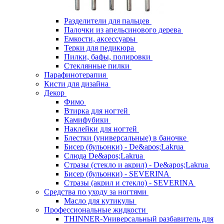
Разделители для пальцев
Палочки из апельсинового дерева
Емкости, аксессуары
Терки для педикюра
Пилки, бафы, полировки
Стеклянные пилки
Парафинотерапия
Кисти для дизайна
Декор
Фимо
Втирка для ногтей
Камифубики
Наклейки для ногтей
Блестки (универсальные) в баночке
Бисер (бульонки) - De&apos;Lakrua
Слюда De&apos;Lakrua
Стразы (стекло и акрил) - De&apos;Lakrua
Бисер (бульонки) - SEVERINA
Стразы (акрил и стекло) - SEVERINA
Средства по уходу за ногтями
Масло для кутикулы
Профессиональные жидкости
THINNER-Универсальный разбавитель для