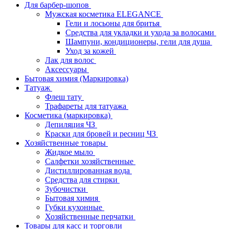
Для барбер-шопов
Мужская косметика ELEGANCE
Гели и лосьоны для бритья
Средства для укладки и ухода за волосами
Шампуни, кондиционеры, гели для душа
Уход за кожей
Лак для волос
Аксессуары
Бытовая химия (Маркировка)
Татуаж
Флеш тату
Трафареты для татуажа
Косметика (маркировка)
Депиляция ЧЗ
Краски для бровей и ресниц ЧЗ
Хозяйственные товары
Жидкое мыло
Салфетки хозяйственные
Дистиллированная вода
Средства для стирки
Зубочистки
Бытовая химия
Губки кухонные
Хозяйственные перчатки
Товары для касс и торговли