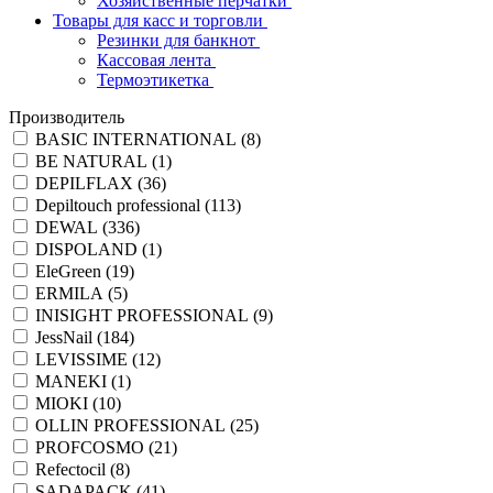
Хозяйственные перчатки
Товары для касс и торговли
Резинки для банкнот
Кассовая лента
Термоэтикетка
Производитель
BASIC INTERNATIONAL (
8
)
BE NATURAL (
1
)
DEPILFLAX (
36
)
Depiltouch professional (
113
)
DEWAL (
336
)
DISPOLAND (
1
)
EleGreen (
19
)
ERMILA (
5
)
INISIGHT PROFESSIONAL (
9
)
JessNail (
184
)
LEVISSIME (
12
)
MANEKI (
1
)
MIOKI (
10
)
OLLIN PROFESSIONAL (
25
)
PROFCOSMO (
21
)
Refectocil (
8
)
SADAPACK (
41
)