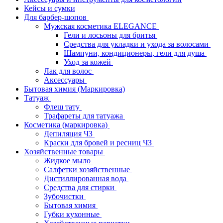
Кейсы и сумки
Для барбер-шопов
Мужская косметика ELEGANCE
Гели и лосьоны для бритья
Средства для укладки и ухода за волосами
Шампуни, кондиционеры, гели для душа
Уход за кожей
Лак для волос
Аксессуары
Бытовая химия (Маркировка)
Татуаж
Флеш тату
Трафареты для татуажа
Косметика (маркировка)
Депиляция ЧЗ
Краски для бровей и ресниц ЧЗ
Хозяйственные товары
Жидкое мыло
Салфетки хозяйственные
Дистиллированная вода
Средства для стирки
Зубочистки
Бытовая химия
Губки кухонные