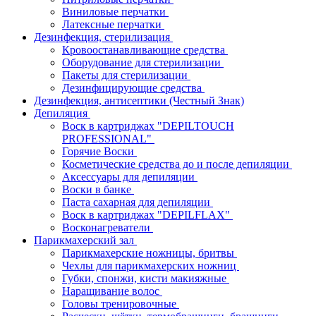
Виниловые перчатки
Латексные перчатки
Дезинфекция, стерилизация
Кровоостанавливающие средства
Оборудование для стерилизации
Пакеты для стерилизации
Дезинфицирующие средства
Дезинфекция, антисептики (Честный Знак)
Депиляция
Воск в картриджах "DEPILTOUCH
PROFESSIONAL"
Горячие Воски
Косметические средства до и после депиляции
Аксессуары для депиляции
Воски в банке
Паста сахарная для депиляции
Воск в картриджах "DEPILFLAX"
Восконагреватели
Парикмахерский зал
Парикмахерские ножницы, бритвы
Чехлы для парикмахерских ножниц
Губки, спонжи, кисти макияжные
Наращивание волос
Головы тренировочные