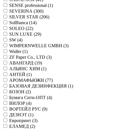
SENSE professional (
1
)
SEVERINA (
300
)
SILVER STAR (
206
)
SolBianca (
14
)
SOLEO (
22
)
SUN LUXE (
29
)
SW (
4
)
WIMPERNWELLE GMBH (
3
)
Wuller (
1
)
ZF Paper Co., LTD (
3
)
АВАНГАРД (
19
)
АЛЬЯНС ХИМ (
1
)
АНТЕЙ (
1
)
АРОМАФЬЮЖН (
77
)
БАЗОВАЯ ДЕЗИНФЕКЦИЯ (
1
)
БОЗОН (
2
)
Бумага Сити-ОПТ (
4
)
ВИЛОР (
4
)
ВОРТЕЙЛ РУС (
9
)
ДЕЗНЭТ (
1
)
Европринт (
3
)
ЕЛАМЕД (
2
)