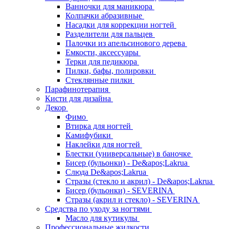
Ванночки для маникюра
Колпачки абразивные
Насадки для коррекции ногтей
Разделители для пальцев
Палочки из апельсинового дерева
Емкости, аксессуары
Терки для педикюра
Пилки, бафы, полировки
Стеклянные пилки
Парафинотерапия
Кисти для дизайна
Декор
Фимо
Втирка для ногтей
Камифубики
Наклейки для ногтей
Блестки (универсальные) в баночке
Бисер (бульонки) - De&apos;Lakrua
Слюда De&apos;Lakrua
Стразы (стекло и акрил) - De&apos;Lakrua
Бисер (бульонки) - SEVERINA
Стразы (акрил и стекло) - SEVERINA
Средства по уходу за ногтями
Масло для кутикулы
Профессиональные жидкости