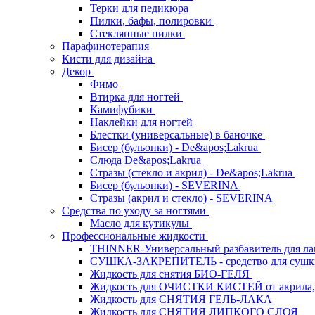
Терки для педикюра
Пилки, бафы, полировки
Стеклянные пилки
Парафинотерапия
Кисти для дизайна
Декор
Фимо
Втирка для ногтей
Камифубики
Наклейки для ногтей
Блестки (универсальные) в баночке
Бисер (бульонки) - De&apos;Lakrua
Слюда De&apos;Lakrua
Стразы (стекло и акрил) - De&apos;Lakrua
Бисер (бульонки) - SEVERINA
Стразы (акрил и стекло) - SEVERINA
Средства по уходу за ногтями
Масло для кутикулы
Профессиональные жидкости
THINNER-Универсальный разбавитель для л
СУШКА-ЗАКРЕПИТЕЛЬ - средство для сушк
Жидкость для снятия БИО-ГЕЛЯ
Жидкость для ОЧИСТКИ КИСТЕЙ от акрила, 
Жидкость для СНЯТИЯ ГЕЛЬ-ЛАКА
Жидкость для СНЯТИЯ ЛИПКОГО СЛОЯ