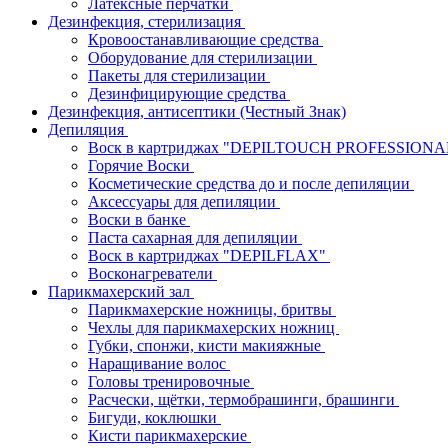
Латексные перчатки
Дезинфекция, стерилизация
Кровоостанавливающие средства
Оборудование для стерилизации
Пакеты для стерилизации
Дезинфицирующие средства
Дезинфекция, антисептики (Честный Знак)
Депиляция
Воск в картриджах "DEPILTOUCH PROFESSION
Горячие Воски
Косметические средства до и после депиляции
Аксессуары для депиляции
Воски в банке
Паста сахарная для депиляции
Воск в картриджах "DEPILFLAX"
Восконагреватели
Парикмахерский зал
Парикмахерские ножницы, бритвы
Чехлы для парикмахерских ножниц
Губки, спонжи, кисти макияжные
Наращивание волос
Головы тренировочные
Расчески, щётки, термобрашинги, брашинги
Бигуди, коклюшки
Кисти парикмахерские