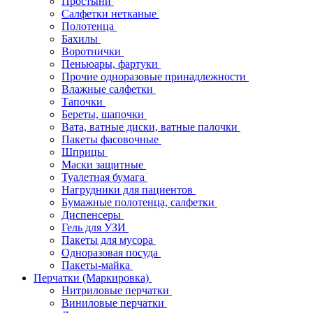
Простыни
Салфетки нетканые
Полотенца
Бахилы
Воротнички
Пеньюары, фартуки
Прочие одноразовые принадлежности
Влажные салфетки
Тапочки
Береты, шапочки
Вата, ватные диски, ватные палочки
Пакеты фасовочные
Шприцы
Маски защитные
Туалетная бумага
Нагрудники для пациентов
Бумажные полотенца, салфетки
Диспенсеры
Гель для УЗИ
Пакеты для мусора
Одноразовая посуда
Пакеты-майка
Перчатки (Маркировка)
Нитриловые перчатки
Виниловые перчатки