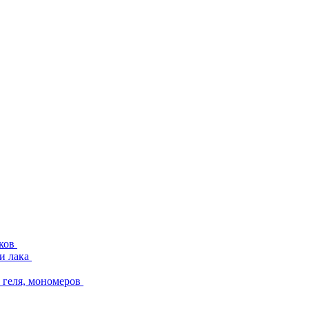
аков
и лака
геля, мономеров