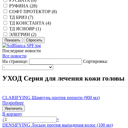
РУСВАТА (
6
)
РУФИНА (
28
)
СОФТ ПРОТЕКТОР (
8
)
ТД БРИЗ (
7
)
ТД КОНСТАНТА (
4
)
ТД ЯСНОЯР (
1
)
ЭЛЕГРИН (
2
)
Последние новости
Все новости
На странице:
Сортировка:
УХОД Серия для лечения кожи головы
CLARIFYING Шампунь против перхоти (900 мл)
Подробнее
Увеличить
В корзину
-
+
DENSIFYING Лосьон против выпадения волос (100 мл)