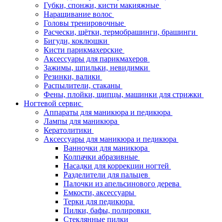
Губки, спонжи, кисти макияжные
Наращивание волос
Головы тренировочные
Расчески, щётки, термобрашинги, брашинги
Бигуди, коклюшки
Кисти парикмахерские
Аксессуары для парикмахеров
Зажимы, шпильки, невидимки
Резинки, валики
Распылители, стаканы
Фены, плойки, щипцы, машинки для стрижки
Ногтевой сервис
Аппараты для маникюра и педикюра
Лампы для маникюра
Кератолитики
Аксессуары для маникюра и педикюра
Ванночки для маникюра
Колпачки абразивные
Насадки для коррекции ногтей
Разделители для пальцев
Палочки из апельсинового дерева
Емкости, аксессуары
Терки для педикюра
Пилки, бафы, полировки
Стеклянные пилки