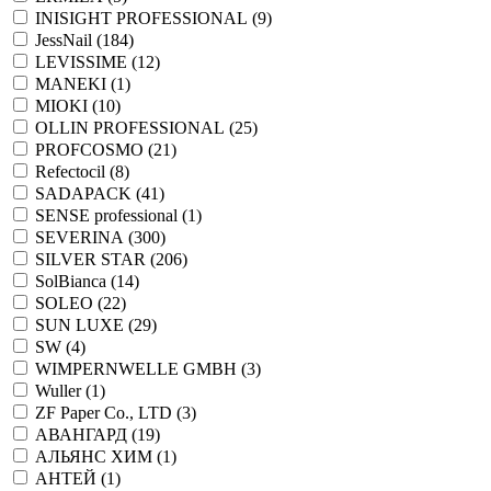
INISIGHT PROFESSIONAL (
9
)
JessNail (
184
)
LEVISSIME (
12
)
MANEKI (
1
)
MIOKI (
10
)
OLLIN PROFESSIONAL (
25
)
PROFCOSMO (
21
)
Refectocil (
8
)
SADAPACK (
41
)
SENSE professional (
1
)
SEVERINA (
300
)
SILVER STAR (
206
)
SolBianca (
14
)
SOLEO (
22
)
SUN LUXE (
29
)
SW (
4
)
WIMPERNWELLE GMBH (
3
)
Wuller (
1
)
ZF Paper Co., LTD (
3
)
АВАНГАРД (
19
)
АЛЬЯНС ХИМ (
1
)
АНТЕЙ (
1
)