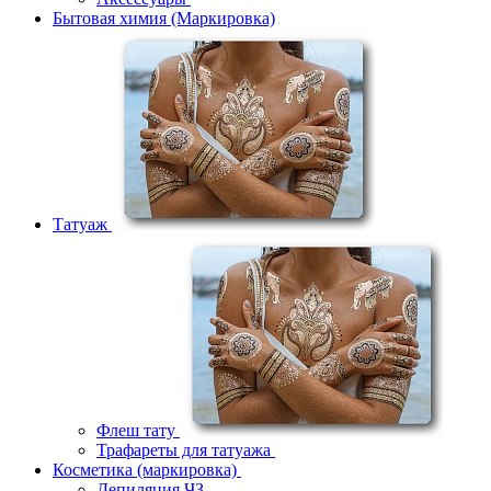
Бытовая химия (Маркировка)
Татуаж
Флеш тату
Трафареты для татуажа
Косметика (маркировка)
Депиляция ЧЗ