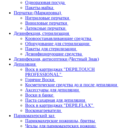
Одноразовая посуда
Пакеты-майка
Перчатки (Маркировка)
Нитриловые перчатки
Виниловые перчатки
Латексные перчатки
Дезинфекция, стерилизация
Кровоостанавливающие средства
Оборудование для стерилизации
Пакеты для стерилизации
Дезинфицирующие средства
Дезинфекция, антисептики (Честный Знак)
Депиляция
Воск в картриджах "DEPILTOUCH
PROFESSIONAL"
Горячие Воски
Косметические средства до и после депиляции
Аксессуары для депиляции
Воски в банке
Паста сахарная для депиляции
Воск в картриджах "DEPILFLAX"
Восконагреватели
Парикмахерский зал
Парикмахерские ножницы, бритвы
Чехлы для парикмахерских ножниц