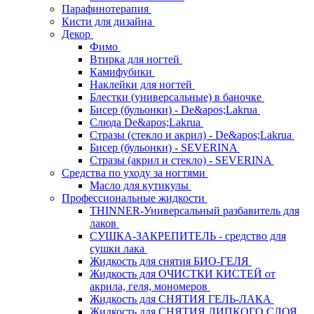
Парафинотерапия
Кисти для дизайна
Декор
Фимо
Втирка для ногтей
Камифубики
Наклейки для ногтей
Блестки (универсальные) в баночке
Бисер (бульонки) - De&apos;Lakrua
Слюда De&apos;Lakrua
Стразы (стекло и акрил) - De&apos;Lakrua
Бисер (бульонки) - SEVERINA
Стразы (акрил и стекло) - SEVERINA
Средства по уходу за ногтями
Масло для кутикулы
Профессиональные жидкости
THINNER-Универсальный разбавитель для
лаков
СУШКА-ЗАКРЕПИТЕЛЬ - средство для
сушки лака
Жидкость для снятия БИО-ГЕЛЯ
Жидкость для ОЧИСТКИ КИСТЕЙ от
акрила, геля, мономеров
Жидкость для СНЯТИЯ ГЕЛЬ-ЛАКА
Жидкость для СНЯТИЯ ЛИПКОГО СЛОЯ