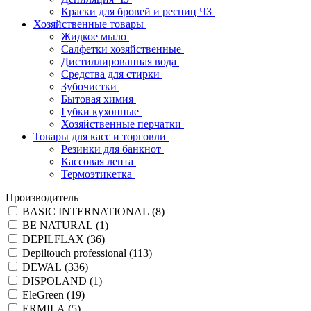
Краски для бровей и ресниц ЧЗ
Хозяйственные товары
Жидкое мыло
Салфетки хозяйственные
Дистиллированная вода
Средства для стирки
Зубочистки
Бытовая химия
Губки кухонные
Хозяйственные перчатки
Товары для касс и торговли
Резинки для банкнот
Кассовая лента
Термоэтикетка
Производитель
BASIC INTERNATIONAL (
8
)
BE NATURAL (
1
)
DEPILFLAX (
36
)
Depiltouch professional (
113
)
DEWAL (
336
)
DISPOLAND (
1
)
EleGreen (
19
)
ERMILA (
5
)