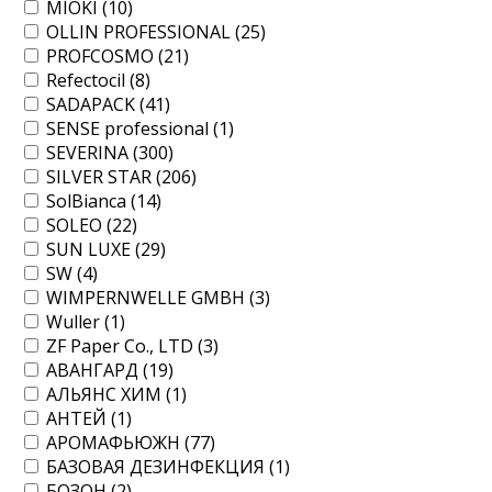
MIOKI (
10
)
OLLIN PROFESSIONAL (
25
)
PROFCOSMO (
21
)
Refectocil (
8
)
SADAPACK (
41
)
SENSE professional (
1
)
SEVERINA (
300
)
SILVER STAR (
206
)
SolBianca (
14
)
SOLEO (
22
)
SUN LUXE (
29
)
SW (
4
)
WIMPERNWELLE GMBH (
3
)
Wuller (
1
)
ZF Paper Co., LTD (
3
)
АВАНГАРД (
19
)
АЛЬЯНС ХИМ (
1
)
АНТЕЙ (
1
)
АРОМАФЬЮЖН (
77
)
БАЗОВАЯ ДЕЗИНФЕКЦИЯ (
1
)
БОЗОН (
2
)