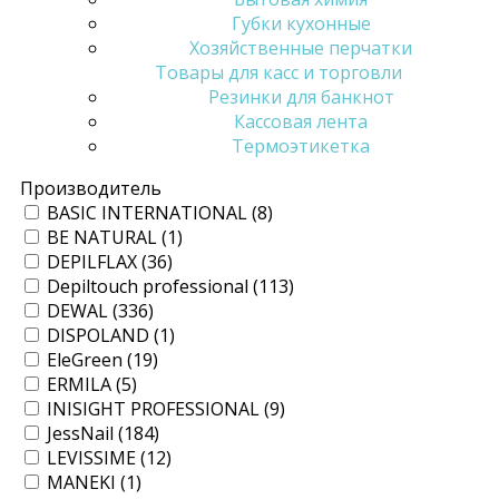
Губки кухонные
Хозяйственные перчатки
Товары для касс и торговли
Резинки для банкнот
Кассовая лента
Термоэтикетка
Производитель
BASIC INTERNATIONAL (
8
)
BE NATURAL (
1
)
DEPILFLAX (
36
)
Depiltouch professional (
113
)
DEWAL (
336
)
DISPOLAND (
1
)
EleGreen (
19
)
ERMILA (
5
)
INISIGHT PROFESSIONAL (
9
)
JessNail (
184
)
LEVISSIME (
12
)
MANEKI (
1
)