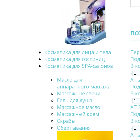
ПО
Косметика для лица и тела
Тер
Косметика для гостиниц
Под
Косметика для SPA-салонов
В к
-
Масло для
АТ 
аппаратного массажа
Под
Массажные свечи
В к
Гель для душа
-
Массажное масло
АТ 
Массажный крем
Под
Скрабы
В к
Обертывания
-
АТ 