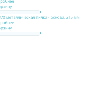
робнее
орзину
+
370 металлическая пилка - основа, 215 мм
робнее
орзину
+