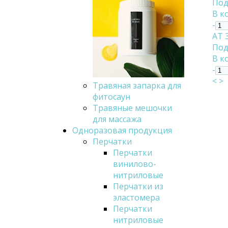
Под
В к
-
АТ 
Под
В к
-
<
>
Травяная запарка для
фитосаун
Травяные мешочки
для массажа
Одноразовая продукция
Перчатки
Перчатки
винилово-
нитриловые
Перчатки из
эластомера
Перчатки
нитриловые