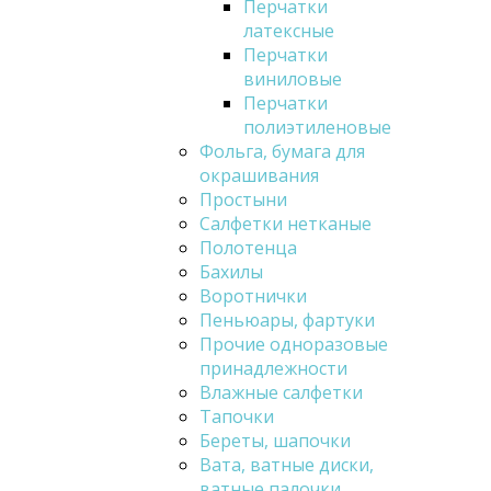
Перчатки
латексные
Перчатки
виниловые
Перчатки
полиэтиленовые
Фольга, бумага для
окрашивания
Простыни
Салфетки нетканые
Полотенца
Бахилы
Воротнички
Пеньюары, фартуки
Прочие одноразовые
принадлежности
Влажные салфетки
Тапочки
Береты, шапочки
Вата, ватные диски,
ватные палочки