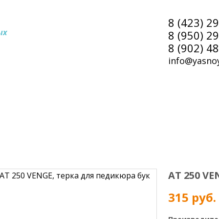
8 (423) 2
ых
8 (950) 2
8 (902) 4
info@yasnoy
АТ 250 V
315 руб.